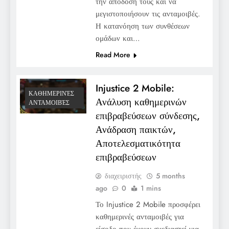
την απόδοσή τους και να
μεγιστοποιήσουν τις ανταμοιβές.
Η κατανόηση των συνθέσεων
ομάδων και…
Read More
Injustice 2 Mobile:
ΚΑΘΗΜΕΡΙΝΈΣ
Ανάλυση καθημερινών
ΑΝΤΑΜΟΙΒΈΣ
επιβραβεύσεων σύνδεσης,
Ανάδραση παικτών,
Αποτελεσματικότητα
επιβραβεύσεων
διαχειριστής
5 months
ago
0
1 mins
Το Injustice 2 Mobile προσφέρει
καθημερινές ανταμοιβές για
είσοδο που έχουν σχεδιαστεί για