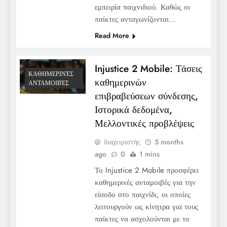
εμπειρία παιχνιδιού. Καθώς οι
παίκτες ανταγωνίζονται…
Read More
Injustice 2 Mobile: Τάσεις
ΚΑΘΗΜΕΡΙΝΈΣ
καθημερινών
ΑΝΤΑΜΟΙΒΈΣ
επιβραβεύσεων σύνδεσης,
Ιστορικά δεδομένα,
Μελλοντικές προβλέψεις
διαχειριστής
5 months
ago
0
1 mins
Το Injustice 2 Mobile προσφέρει
καθημερινές ανταμοιβές για την
είσοδο στο παιχνίδι, οι οποίες
λειτουργούν ως κίνητρα για τους
παίκτες να ασχολούνται με το