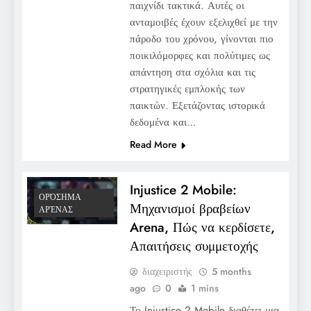
παιχνίδι τακτικά. Αυτές οι
ανταμοιβές έχουν εξελιχθεί με την
πάροδο του χρόνου, γίνονται πιο
ποικιλόμορφες και πολύτιμες ως
απάντηση στα σχόλια και τις
στρατηγικές εμπλοκής των
παικτών. Εξετάζοντας ιστορικά
δεδομένα και…
Read More
Injustice 2 Mobile:
ΟΡΌΣΗΜΑ
Μηχανισμοί βραβείων
ΑΡΈΝΑΣ
Arena, Πώς να κερδίσετε,
Απαιτήσεις συμμετοχής
διαχειριστής
5 months
ago
0
1 mins
Το Injustice 2 Mobile διαθέτει μια