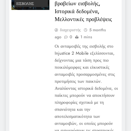
βραβείων εισβολής,
ΕΙΣΒΟΛΉΣ
Ιστορικά δεδομένα,
Μελλοντικές προβλέψεις
διαχειριστής
5 months
ago
0
1 mins
Οι ανταμοιβές της εισβολής στο
Injustice 2 Mobile εξελίσσονται,
δείχνοντας μια τάση προς πιο
ποικιλόμορφες και ελκυστικές
ανταμοιβές προσαρμοσμένες στις
προτιμήσεις των παικτών.
Αναλύοντας ιστορικά δεδομένα, οι
παίκτες μπορούν να αποκτήσουν
πληροφορίες σχετικά με τη
σπανιότητα και την
αποτελεσματικότητα των
ανταμοιβών, οι οποίες μπορούν
να ενημερώσουν τις στρατηγικές