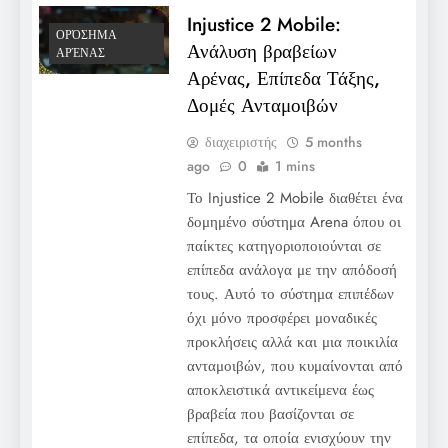
Injustice 2 Mobile:
ΟΡΌΣΗΜΑ
Ανάλυση βραβείων
ΑΡΈΝΑΣ
Αρένας, Επίπεδα Τάξης,
Δομές Ανταμοιβών
διαχειριστής
5 months
ago
0
1 mins
Το Injustice 2 Mobile διαθέτει ένα
δομημένο σύστημα Arena όπου οι
παίκτες κατηγοριοποιούνται σε
επίπεδα ανάλογα με την απόδοσή
τους. Αυτό το σύστημα επιπέδων
όχι μόνο προσφέρει μοναδικές
προκλήσεις αλλά και μια ποικιλία
ανταμοιβών, που κυμαίνονται από
αποκλειστικά αντικείμενα έως
βραβεία που βασίζονται σε
επίπεδα, τα οποία ενισχύουν την