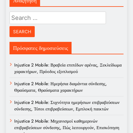
Αναζήτηση
Search
for:
Πρόσφατες δημοσιεύσεις
Injustice 2 Mobile: Βραβεία επιπέδων αρένας, Ξεκλείδωμα
χαρακτήρων, Πρόοδος εξοπλισμού
Injustice 2 Mobile: Ημερήσια διαμάντια σύνδεσης,
Θραύσματα, Θραύσματα χαρακτήρων
Injustice 2 Mobile: Συχνότητα ημερήσιων επιβραβεύσεων
σύνδεσης, Τύποι επιβραβεύσεων, Εμπλοκή παικτών
Injustice 2 Mobile: Μηχανισμοί καθημερινών
επιβραβεύσεων σύνδεσης, Πώς λειτουργούν, Επισκόπηση