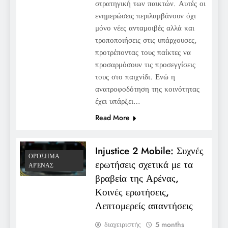
στρατηγική των παικτών. Αυτές οι
ενημερώσεις περιλαμβάνουν όχι
μόνο νέες ανταμοιβές αλλά και
τροποποιήσεις στις υπάρχουσες,
προτρέποντας τους παίκτες να
προσαρμόσουν τις προσεγγίσεις
τους στο παιχνίδι. Ενώ η
ανατροφοδότηση της κοινότητας
έχει υπάρξει…
Read More
Injustice 2 Mobile: Συχνές
ΟΡΌΣΗΜΑ
ερωτήσεις σχετικά με τα
ΑΡΈΝΑΣ
βραβεία της Αρένας,
Κοινές ερωτήσεις,
Λεπτομερείς απαντήσεις
διαχειριστής
5 months