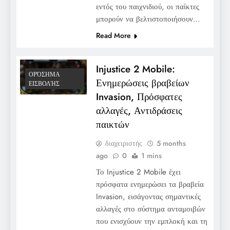
εντός του παιχνιδιού, οι παίκτες
μπορούν να βελτιστοποιήσουν…
Read More
Injustice 2 Mobile:
ΟΡΌΣΗΜΑ
Ενημερώσεις βραβείων
ΕΙΣΒΟΛΉΣ
Invasion, Πρόσφατες
αλλαγές, Αντιδράσεις
παικτών
διαχειριστής
5 months
ago
0
1 mins
Το Injustice 2 Mobile έχει
πρόσφατα ενημερώσει τα βραβεία
Invasion, εισάγοντας σημαντικές
αλλαγές στο σύστημα ανταμοιβών
που ενισχύουν την εμπλοκή και τη